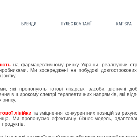
БРЕНДИ
ПУЛЬС КОМПАНІЇ
КАР'ЄРА
ість
на фармацевтичному ринку України, реалізуючи страт
иробниками. Ми зосереджені на побудові довгострокових,
озвитку.
, які пропонують готові лікарські засоби, дієтичні доб
ення в широкому спектрі терапевтичних напрямків, які від
 ринку.
ової лінійки
та зміцнення конкурентних позицій за рахуно
вища. Ми пропонуємо ефективну бізнес-модель, адаптова
 продуктів.