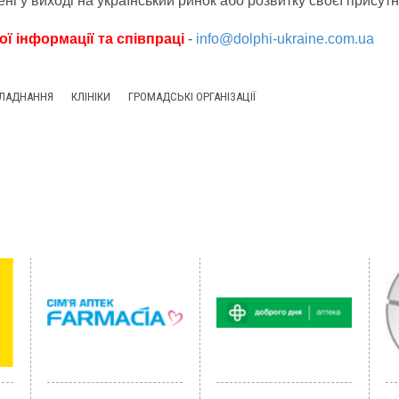
ені у виході на український ринок або розвитку своєї присутно
ї інформації та співпраці
-
info@dolphi-ukraine.com.ua
БЛАДНАННЯ
КЛІНІКИ
ГРОМАДСЬКІ ОРГАНІЗАЦІЇ