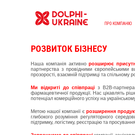
ПРО КОМПАНІЮ
РОЗВИТОК БІЗНЕСУ
Наша компанія активно
розширює присутн
партнерства з провідними європейськими в
прозорості, взаємній підтримці та спільному р
Ми відкриті до співпраці
з B2B-партнерами
фармацевтичної продукції. Нас цікавлять ріш
потенціал комерційного успіху на українському
Метою нашої компанії є
розширення продукт
глибокого розуміння регуляторного середо
підтримку, логістику, реєстрацію та просування