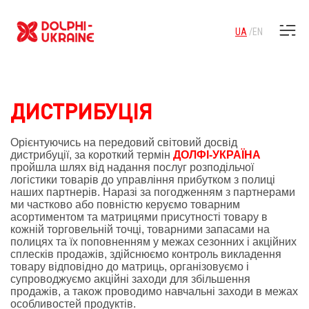
UA
EN
ДИСТРИБУЦІЯ
Орієнтуючись на передовий світовий досвід
дистрибуції, за короткий термін
ДОЛФІ-УКРАЇНА
пройшла шлях від надання послуг розподільчої
логістики товарів до управління прибутком з полиці
наших партнерів. Наразі за погодженням з партнерами
ми частково або повністю керуємо товарним
асортиментом та матрицями присутності товару в
кожній торговельній точці, товарними запасами на
полицях та їх поповненням у межах сезонних і акційних
сплесків продажів, здійснюємо контроль викладення
товару відповідно до матриць, організовуємо і
супроводжуємо акційні заходи для збільшення
продажів, а також проводимо навчальні заходи в межах
особливостей продуктів.