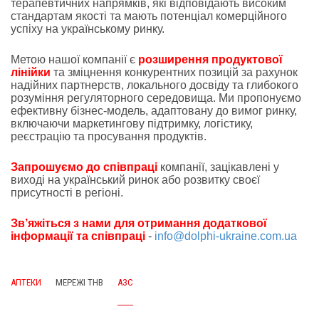
терапевтичних напрямків, які відповідають високим
стандартам якості та мають потенціал комерційного
успіху на українському ринку.
Метою нашої компанії є
розширення продуктової
лінійки
та зміцнення конкурентних позицій за рахунок
надійних партнерств, локального досвіду та глибокого
розуміння регуляторного середовища. Ми пропонуємо
ефективну бізнес-модель, адаптовану до вимог ринку,
включаючи маркетингову підтримку, логістику,
реєстрацію та просування продуктів.
Запрошуємо до співпраці
компанії, зацікавлені у
виході на український ринок або розвитку своєї
присутності в регіоні.
Зв’яжіться з нами для отримання додаткової
інформації та співпраці
-
info@dolphi-ukraine.com.ua
АПТЕКИ
МЕРЕЖІ ТНВ
АЗС